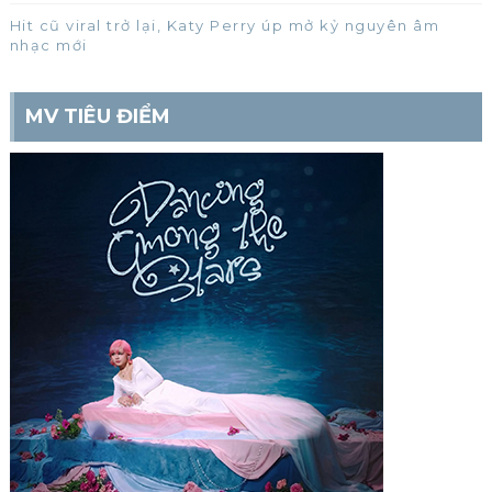
Hit cũ viral trở lại, Katy Perry úp mở kỷ nguyên âm
nhạc mới
MV TIÊU ĐIỂM