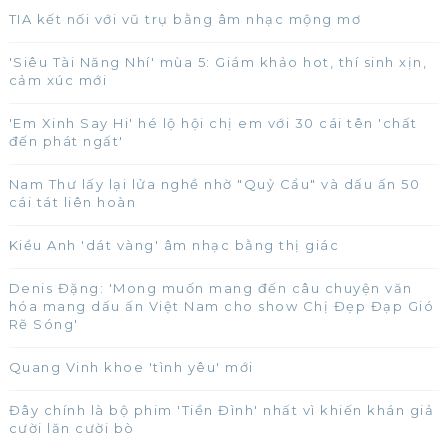
TIA kết nối với vũ trụ bằng âm nhạc mộng mơ
'Siêu Tài Năng Nhí' mùa 5: Giám khảo hot, thí sinh xịn,
cảm xúc mới
'Em Xinh Say Hi' hé lộ hội chị em với 30 cái tên 'chất
đến phát ngất'
Nam Thư lấy lại lửa nghề nhờ "Quỷ Cẩu" và dấu ấn 50
cái tát liên hoàn
Kiều Anh 'dát vàng' âm nhạc bằng thị giác
Denis Đặng: 'Mong muốn mang đến câu chuyện văn
hóa mang dấu ấn Việt Nam cho show Chị Đẹp Đạp Gió
Rẽ Sóng'
Quang Vinh khoe 'tình yêu' mới
Đây chính là bộ phim 'Tiền Đình' nhất vì khiến khán giả
cười lăn cười bò