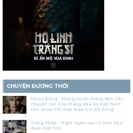
CHUYỆN ĐƯƠNG THỜI
Denis Đặng: 'Mong muốn mang đến câu
chuyện văn hóa mang dấu ấn Việt Nam
cho show Chị Đẹp Đạp Gió Rẽ Sóng'
Trang Pháp - Ngọt ngào sau 10 năm hoa
dưới mặt trời