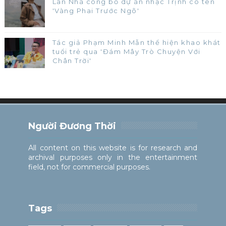
Lân Nhã công bố dự án nhạc Trịnh có tên
'Vàng Phai Trước Ngõ'
Tác giả Phạm Minh Mẫn thể hiện khao khát
tuổi trẻ qua 'Đám Mây Trò Chuyện Với
Chân Trời'
Người Đương Thời
All content on this website is for research and
archival purposes only in the entertainment
field, not for commercial purposes.
Tags