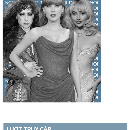
LƯỢT TRUY CẬP