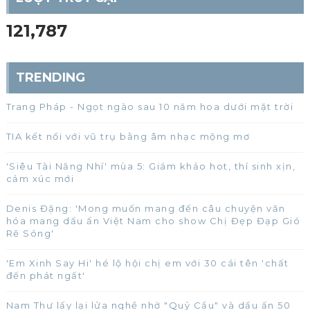
121,787
TRENDING
Trang Pháp - Ngọt ngào sau 10 năm hoa dưới mặt trời
TIA kết nối với vũ trụ bằng âm nhạc mộng mơ
'Siêu Tài Năng Nhí' mùa 5: Giám khảo hot, thí sinh xịn,
cảm xúc mới
Denis Đặng: 'Mong muốn mang đến câu chuyện văn
hóa mang dấu ấn Việt Nam cho show Chị Đẹp Đạp Gió
Rẽ Sóng'
'Em Xinh Say Hi' hé lộ hội chị em với 30 cái tên 'chất
đến phát ngất'
Nam Thư lấy lại lửa nghề nhờ "Quỷ Cẩu" và dấu ấn 50