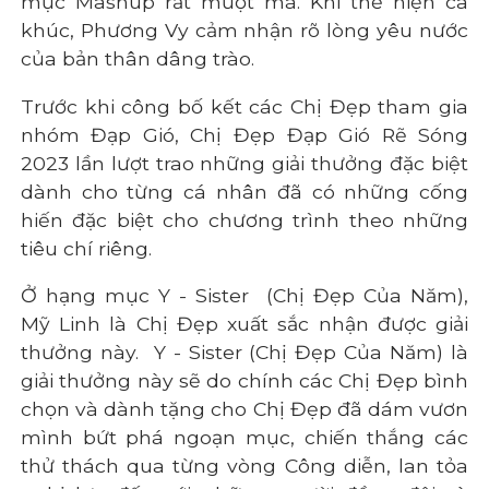
mục Mashup rất mượt mà. Khi thể hiện ca
khúc, Phương Vy cảm nhận rõ lòng yêu nước
của bản thân dâng trào.
Trước khi công bố kết các Chị Đẹp tham gia
nhóm Đạp Gió, Chị Đẹp Đạp Gió Rẽ Sóng
2023 lần lượt trao những giải thưởng đặc biệt
dành cho từng cá nhân đã có những cống
hiến đặc biệt cho chương trình theo những
tiêu chí riêng.
Ở hạng mục Y - Sister
(Chị Đẹp Của Năm),
Mỹ Linh là Chị Đẹp xuất sắc nhận được giải
thưởng này.
Y - Sister (Chị Đẹp Của Năm) là
giải thưởng này sẽ do chính các Chị Đẹp bình
chọn và dành tặng cho Chị Đẹp đã dám vươn
mình bứt phá ngoạn mục, chiến thắng các
thử thách qua từng vòng Công diễn, lan tỏa