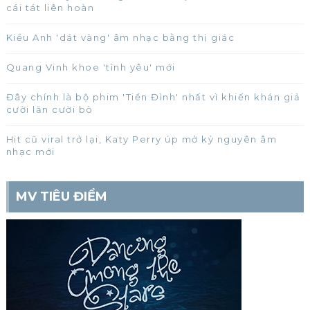
cái tát liên hoàn
Kiều Anh 'dát vàng' âm nhạc bằng thị giác
Quang Vinh khoe 'tình yêu' mới
Đây chính là bộ phim 'Tiền Đình' nhất vì khiến khán giả
cười lăn cười bò
Hit cũ viral trở lại, Katy Perry úp mở kỷ nguyên âm
nhạc mới
MV TIÊU ĐIỂM