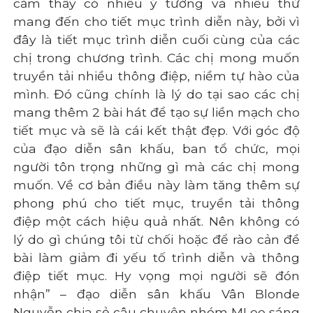
cảm thấy có nhiều ý tưởng và nhiều thứ
mang đến cho tiết mục trình diễn này, bởi vì
đây là tiết mục trình diễn cuối cùng của các
chị trong chương trình. Các chị mong muốn
truyền tải nhiều thông điệp, niềm tự hào của
mình. Đó cũng chính là lý do tại sao các chị
mang thêm 2 bài hát để tạo sự liền mạch cho
tiết mục và sẽ là cái kết thật đẹp. Với góc độ
của đạo diễn sân khấu, ban tổ chức, mọi
người tôn trọng những gì mà các chị mong
muốn. Về cơ bản điều này làm tăng thêm sự
phong phú cho tiết mục, truyền tải thông
điệp một cách hiệu quả nhất. Nên không có
lý do gì chúng tôi từ chối hoặc để rào cản đề
bài làm giảm đi yếu tố trình diễn và thông
điệp tiết mục. Hy vọng mọi người sẽ đón
nhận” – đạo diễn sân khấu Vân Blonde
Nguyễn chia sẻ câu chuyện nhóm MLee sáng