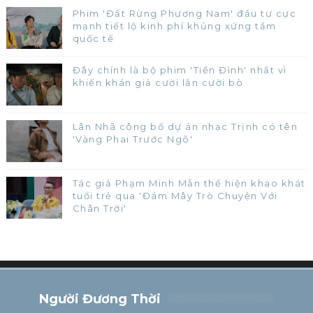
Phim 'Đất Rừng Phương Nam' đầu tư cực
mạnh tiết lộ kinh phí khủng xứng tầm
quốc tế
Đây chính là bộ phim 'Tiền Đình' nhất vì
khiến khán giả cười lăn cười bò
Lân Nhã công bố dự án nhạc Trịnh có tên
'Vàng Phai Trước Ngõ'
Tác giả Phạm Minh Mẫn thể hiện khao khát
tuổi trẻ qua 'Đám Mây Trò Chuyện Với
Chân Trời'
Người Đương Thời