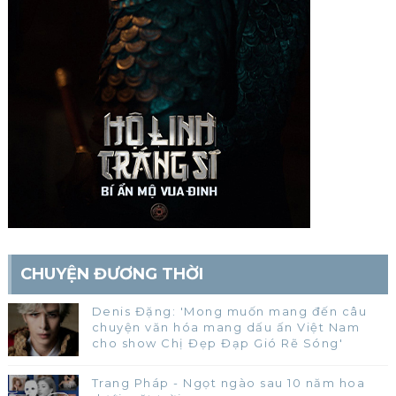
CHUYỆN ĐƯƠNG THỜI
Denis Đặng: 'Mong muốn mang đến câu
chuyện văn hóa mang dấu ấn Việt Nam
cho show Chị Đẹp Đạp Gió Rẽ Sóng'
Trang Pháp - Ngọt ngào sau 10 năm hoa