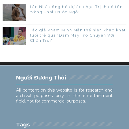
Lân Nhã công bố dự án nhạc Trịnh có tên
'Vàng Phai Trước Ngõ'
Tác giả Phạm Minh Mẫn thể hiện khao khát
tuổi trẻ qua 'Đám Mây Trò Chuyện Với
Chân Trời'
Người Đương Thời
All content on this website is for research and
archival purposes only in the entertainment
field, not for commercial purposes.
Tags