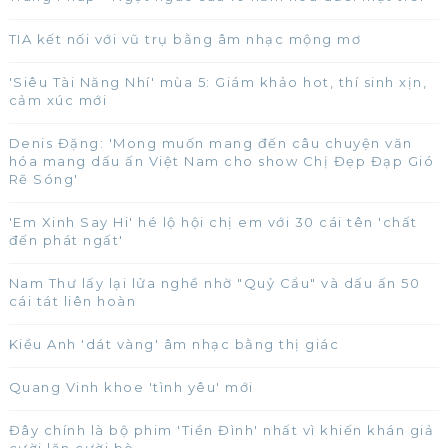
TIA kết nối với vũ trụ bằng âm nhạc mộng mơ
'Siêu Tài Năng Nhí' mùa 5: Giám khảo hot, thí sinh xịn,
cảm xúc mới
Denis Đặng: 'Mong muốn mang đến câu chuyện văn
hóa mang dấu ấn Việt Nam cho show Chị Đẹp Đạp Gió
Rẽ Sóng'
'Em Xinh Say Hi' hé lộ hội chị em với 30 cái tên 'chất
đến phát ngất'
Nam Thư lấy lại lửa nghề nhờ "Quỷ Cẩu" và dấu ấn 50
cái tát liên hoàn
Kiều Anh 'dát vàng' âm nhạc bằng thị giác
Quang Vinh khoe 'tình yêu' mới
Đây chính là bộ phim 'Tiền Đình' nhất vì khiến khán giả
cười lăn cười bò