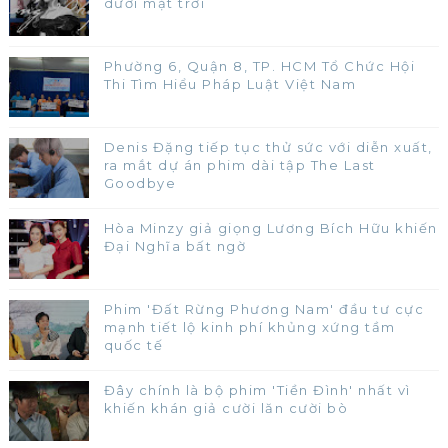
dưới mặt trời
Phường 6, Quận 8, TP. HCM Tổ Chức Hội
Thi Tìm Hiểu Pháp Luật Việt Nam
Denis Đặng tiếp tục thử sức với diễn xuất,
ra mắt dự án phim dài tập The Last
Goodbye
Hòa Minzy giả giọng Lương Bích Hữu khiến
Đại Nghĩa bất ngờ
Phim 'Đất Rừng Phương Nam' đầu tư cực
mạnh tiết lộ kinh phí khủng xứng tầm
quốc tế
Đây chính là bộ phim 'Tiền Đình' nhất vì
khiến khán giả cười lăn cười bò