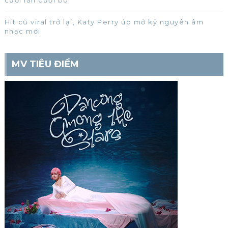
Hit cũ viral trở lại, Katy Perry úp mở kỷ nguyên âm
nhạc mới
MV TIÊU ĐIỂM