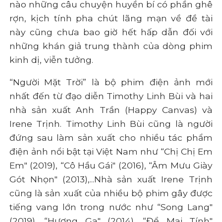
nào những câu chuyện huyền bí có phần ghê
rợn, kịch tính pha chút lãng mạn về đề tài
này cũng chưa bao giờ hết hấp dẫn đối với
những khán giả trung thành của dòng phim
kinh dị, viễn tưởng.
“Người Mặt Trời” là bộ phim điện ảnh mới
nhất đến từ đạo diễn Timothy Linh Bùi và hai
nhà sản xuất Anh Trần (Happy Canvas) và
Irene Trịnh. Timothy Linh Bùi cũng là người
đứng sau làm sản xuất cho nhiều tác phẩm
điện ảnh nổi bật tại Việt Nam như “Chị Chị Em
Em" (2019), “Cô Hầu Gái" (2016), “Âm Mưu Giày
Gót Nhọn" (2013),...Nhà sản xuất Irene Trịnh
cũng là sản xuất của nhiều bộ phim gây được
tiếng vang lớn trong nước như “Song Lang"
(2019), “Hương Ga" (2014), “Để Mai Tính"