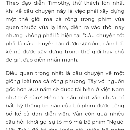
Theo đạo diễn Timothy, thử thách lớn nhất
khi kể câu chuyện này là việc phải xây dựng
một thế giới ma cà rồng trong phim vừa
quen thuộc vừa lạ lẫm, diễn ra vào thời nay
nhưng không phải là hiện tại. “Câu chuyện tốt
phải là câu chuyện tạo được sự đồng cảm bất
kể nó được xây dựng trong thế giới hay chủ
đề gì”, đạo diễn nhấn mạnh.
Điều quan trọng nhất là câu chuyện về một
giống loài ma cà rồng phương Tây với nguồn
gốc hơn 300 năm sẽ được tái hiện ở Việt Nam
như thế nào? Hiện tại hầu như vẫn chưa có
bất
kỳ thông tin nào của bộ phim được công
bố kể cả dàn diễn viên. Vẫn còn quá nhiều
câu hỏi, khơi gợi sự tò mò mà bộ phim “Người
Mặt Trời” để lại cho khán giả khiến bộ phim